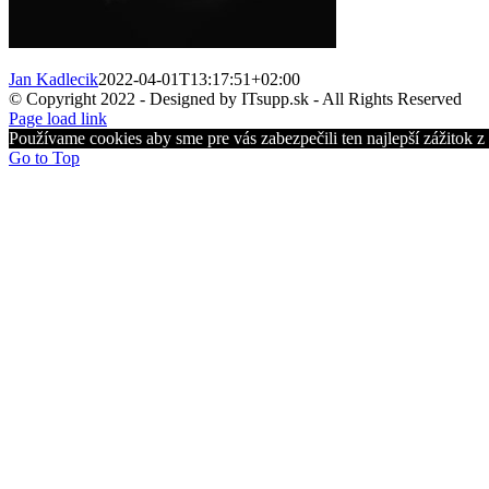
Jan Kadlecik
2022-04-01T13:17:51+02:00
© Copyright 2022 - Designed by ITsupp.sk - All Rights Reserved
Page load link
Používame cookies aby sme pre vás zabezpečili ten najlepší zážitok 
Go to Top