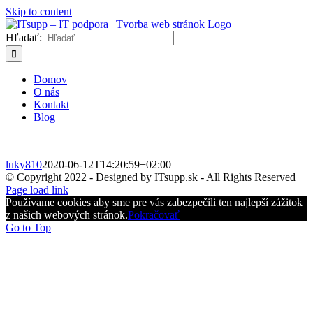
Skip to content
Hľadať:
Domov
O nás
Kontakt
Blog
luky810
2020-06-12T14:20:59+02:00
© Copyright 2022 - Designed by ITsupp.sk - All Rights Reserved
Page load link
Používame cookies aby sme pre vás zabezpečili ten najlepší zážitok
z našich webových stránok.
Pokračovať
Go to Top