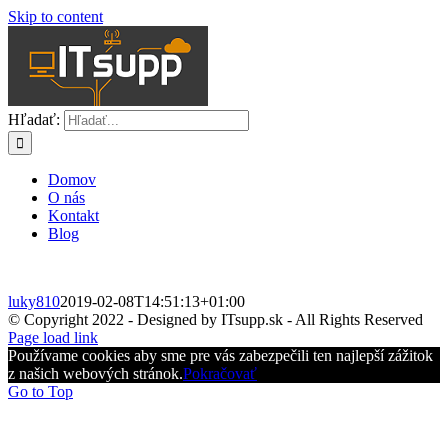
Skip to content
Hľadať:
Domov
O nás
Kontakt
Blog
luky810
2019-02-08T14:51:13+01:00
© Copyright 2022 - Designed by ITsupp.sk - All Rights Reserved
Page load link
Používame cookies aby sme pre vás zabezpečili ten najlepší zážitok
z našich webových stránok.
Pokračovať
Go to Top