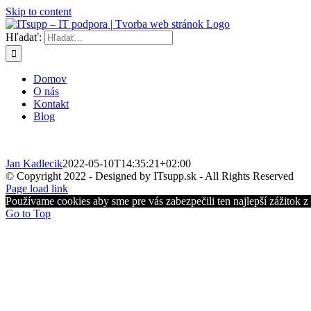
Skip to content
Hľadať:
Domov
O nás
Kontakt
Blog
Jan Kadlecik
2022-05-10T14:35:21+02:00
© Copyright 2022 - Designed by ITsupp.sk - All Rights Reserved
Page load link
Používame cookies aby sme pre vás zabezpečili ten najlepší zážitok 
Go to Top