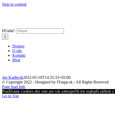
Skip to content
Hľadať:
Domov
O nás
Kontakt
Blog
Jan Kadlecik
2022-05-10T14:35:33+02:00
© Copyright 2022 - Designed by ITsupp.sk - All Rights Reserved
Page load link
Používame cookies aby sme pre vás zabezpečili ten najlepší zážitok 
Go to Top