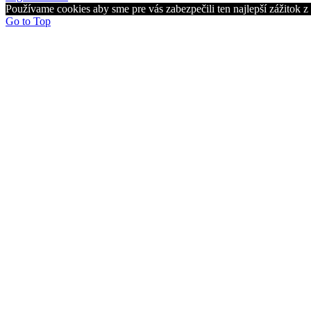
Používame cookies aby sme pre vás zabezpečili ten najlepší zážitok 
Go to Top