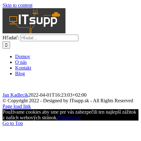
Skip to content
Hľadať:
Domov
O nás
Kontakt
Blog
Jan Kadlecik
2022-04-01T16:23:03+02:00
© Copyright 2022 - Designed by ITsupp.sk - All Rights Reserved
Page load link
Používame cookies aby sme pre vás zabezpečili ten najlepší zážitok
z našich webových stránok.
Pokračovať
Go to Top