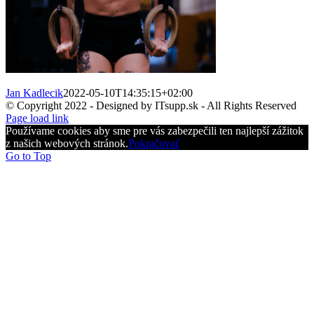
Jan Kadlecik
2022-05-10T14:35:15+02:00
© Copyright 2022 - Designed by ITsupp.sk - All Rights Reserved
Page load link
Používame cookies aby sme pre vás zabezpečili ten najlepší zážitok
z našich webových stránok.
Pokračovať
Go to Top