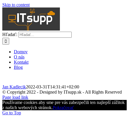
Skip to content
Hľadať:
Domov
O nás
Kontakt
Blog
Jan Kadlecik
2022-03-31T14:31:41+02:00
© Copyright 2022 - Designed by ITsupp.sk - All Rights Reserved
Page load link
Používame cookies aby sme pre vás zabezpečili ten najlepší zážitok
z našich webových stránok.
Pokračovať
Go to Top